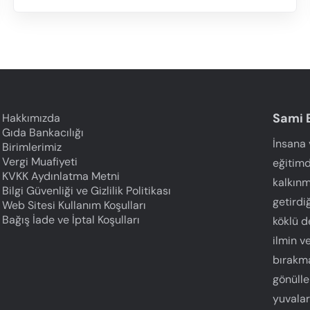
Sami E
Hakkımızda
Gıda Bankacılığı
İnsana 
Birimlerimiz
Vergi Muafiyeti
eğitimd
KVKK Aydınlatma Metni
kalkınm
Bilgi Güvenliği ve Gizlilik Politikası
getirdi
Web Sitesi Kullanım Koşulları
Bağış İade ve İptal Koşulları
köklü d
ilmin v
bırakma
gönülle
yuvalar